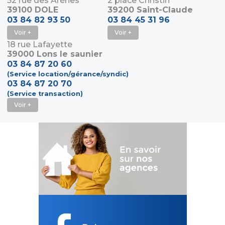
52 rue des Arènes
2 place Christin
39100 DOLE
39200 Saint-Claude
03 84 82 93 50
03 84 45 31 96
Voir +
Voir +
18 rue Lafayette
39000 Lons le saunier
03 84 87 20 60
(Service location/gérance/syndic)
03 84 87 20 70
(Service transaction)
Voir +