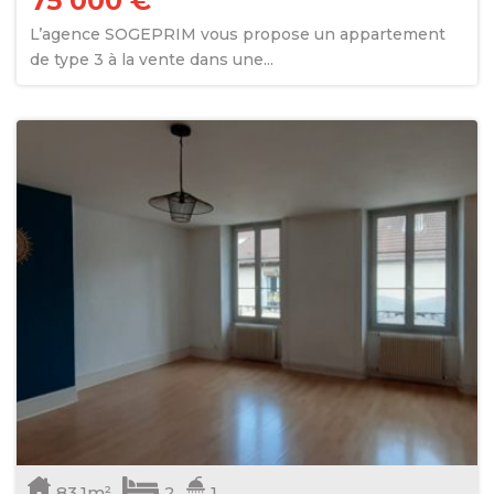
75 000 €
L’agence SOGEPRIM vous propose un appartement
de type 3 à la vente dans une...
83.1m²
2
1