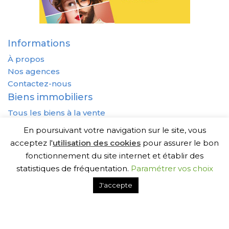
Informations
À propos
Nos agences
Contactez-nous
Biens immobiliers
Tous les biens à la vente
Tous les biens à la location
En poursuivant votre navigation sur le site, vous
Avantages
acceptez l'
utilisation des cookies
pour assurer le bon
Vendre un bien
fonctionnement du site internet et établir des
Acheter un bien
statistiques de fréquentation.
Paramétrer vos choix
Louer un bien
J'accepte
Mettre mon bien en location
Rechercher un syndic de copropriété
DONNÉES PERSONNELLES
COOKIES
MENTIONS LÉGALES
PLAN DE SITE
PUBLIGO 2020