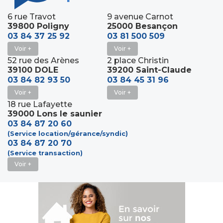
6 rue Travot
9 avenue Carnot
39800 Poligny
25000 Besançon
03 84 37 25 92
03 81 500 509
Voir +
Voir +
52 rue des Arènes
2 place Christin
39100 DOLE
39200 Saint-Claude
03 84 82 93 50
03 84 45 31 96
Voir +
Voir +
18 rue Lafayette
39000 Lons le saunier
03 84 87 20 60
(Service location/gérance/syndic)
03 84 87 20 70
(Service transaction)
Voir +