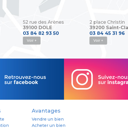
52 rue des Arènes
2 place Christin
39100 DOLE
39200 Saint-Cl
03 84 82 93 50
03 84 45 31 96
Voir +
Voir +
s
Avantages
nte
Vendre un bien
ation
Acheter un bien