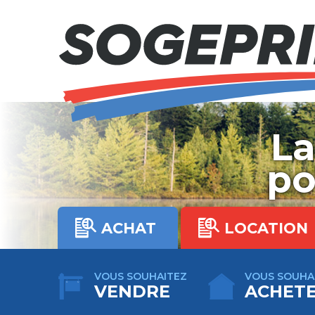
Skip
to
content
La
po
ACHAT
LOCATION
VOUS SOUHAITEZ
VOUS SOUHA
VENDRE
ACHET