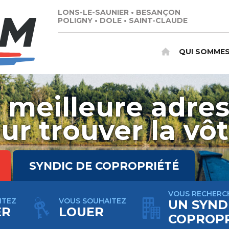
LONS-LE-SAUNIER
•
BESANÇON
POLIGNY
•
DOLE
•
SAINT-CLAUDE
QUI SOMMES
 meilleure adre
ur trouver la vôt
SYNDIC DE COPROPRIÉTÉ
VOUS RECHERC
ITEZ
VOUS SOUHAITEZ
UN SYND
ER
LOUER
COPROPR