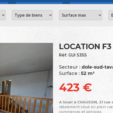
LOCATION F3
Réf. GUI 5355
Secteur :
dole-sud-tav
Surface :
52 m²
423 €
A louer à CHAUSSIN, 21 rue d
idéalement situé en plein cœ
commerces et services.