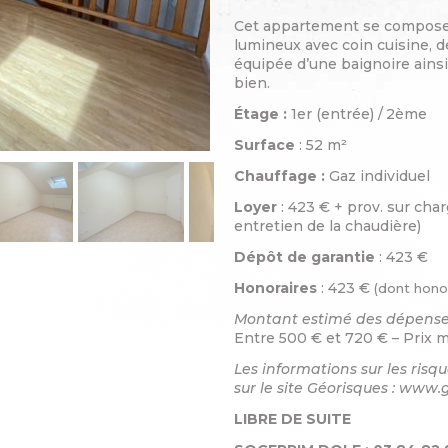
Cet appartement se compose 
lumineux avec coin cuisine, d
équipée d’une baignoire ains
bien.
Étage :
1er (entrée) /
2ème
Surface
: 52 m²
Chauffage :
Gaz individuel
Loyer
: 423 € + prov. sur cha
entretien de la chaudière)
Dépôt de garantie
: 423 €
Honoraires
: 423 €
(dont honor
Montant estimé des dépenses
Entre 500 € et 720 € – Prix 
Les informations sur les risq
sur le site Géorisques : www.
LIBRE DE SUITE