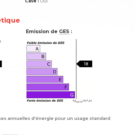
Cave :
Oui
étique
Emission de
GES
:
18
es annuelles d'énergie pour un usage standard