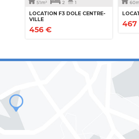
51m²
2
1
60m
LOCATION F3 DOLE CENTRE-
LOCAT
VILLE
467
456 €