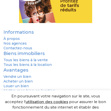
Informations
À propos
Nos agences
Contactez-nous
Biens immobiliers
Tous les biens à la vente
Tous les biens à la location
Avantages
Vendre un bien
Acheter un bien
Louer un bien
Mettre mon bien en location
Rechercher un syndic de copropriété
En poursuivant votre navigation sur le site, vous
DONNÉES PERSONNELLES
COOKIES
MENTIONS LÉGALES
acceptez l'
utilisation des cookies
pour assurer le bon
PLAN DE SITE
PUBLIGO 2020
fonctionnement du site internet et établir des