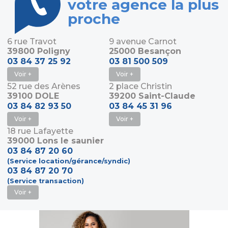
votre agence la plus
proche
6 rue Travot
9 avenue Carnot
39800 Poligny
25000 Besançon
03 84 37 25 92
03 81 500 509
Voir +
Voir +
52 rue des Arènes
2 place Christin
39100 DOLE
39200 Saint-Claude
03 84 82 93 50
03 84 45 31 96
Voir +
Voir +
18 rue Lafayette
39000 Lons le saunier
03 84 87 20 60
(Service location/gérance/syndic)
03 84 87 20 70
(Service transaction)
Voir +