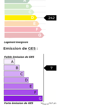
242
Emission de
GES
:
7